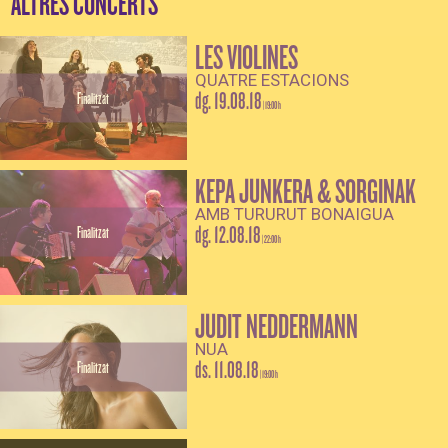
ALTRES CONCERTS
LES VIOLINES
QUATRE ESTACIONS
dg. 19.08.18
Finalitzat
|
19:00 h
KEPA JUNKERA & SORGINAK
AMB TURURUT BONAIGUA
dg. 12.08.18
Finalitzat
|
22:00 h
JUDIT NEDDERMANN
NUA
ds. 11.08.18
Finalitzat
|
19:00 h