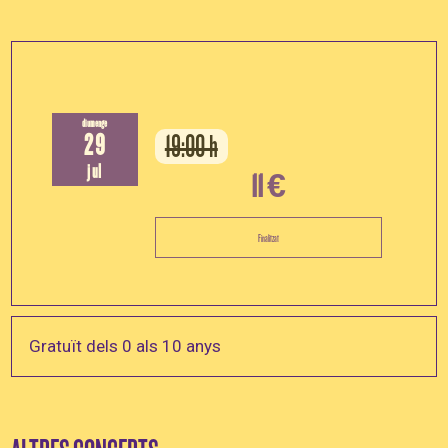
diumenge
29
19:00 h
jul
11 €
Finalitzat
Gratuït dels 0 als 10 anys