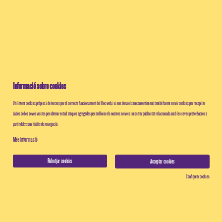
Informació sobre cookies
Utilitzem cookies pròpies i de tercers per al correcte funcionament del lloc web, i si ens dona el seu consentiment, també farem servir cookies per recopilar
dades de les seves visites per obtenir estadístiques agregades per millorar els nostres serveis i mostrar publicitat relacionada amb les seves preferències a
partir dels seus hàbits de navegació.
Més informació
Rebutjar cookies
Acceptar cookies
Configurar cookies