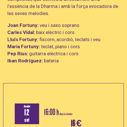
l’essència de la Dharma i amb la força evocadora de
les seves melodies.
Joan Fortuny:
veu i saxo soprano
Carles Vidal:
baix elèctric i cors
Lluís Fortuny:
fiscorn, acordió, teclats i veu
Maria Fortuny:
teclat, piano i cors
Pep Rius:
guitarra elèctrica i cors
Iban Rodríguez:
bateria
dissabte
16:00 h
12
Afegir al calendari
set
16 €