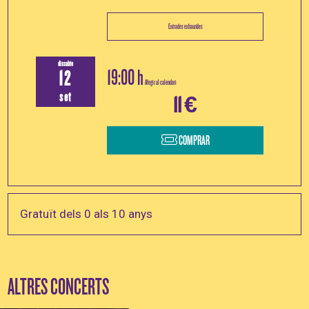
Entrades exhaurides
dissabte
19:00 h
12
Afegir al calendari
set
11 €
COMPRAR
Gratuït dels 0 als 10 anys
ALTRES CONCERTS