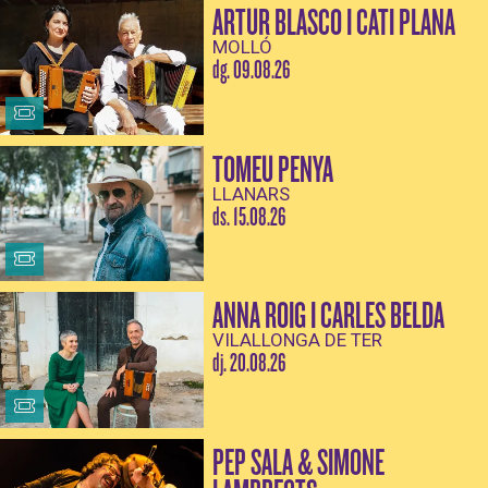
ARTUR BLASCO I CATI PLANA
MOLLÓ
dg. 09.08.26
TOMEU PENYA
LLANARS
ds. 15.08.26
ANNA ROIG I CARLES BELDA
VILALLONGA DE TER
dj. 20.08.26
PEP SALA & SIMONE