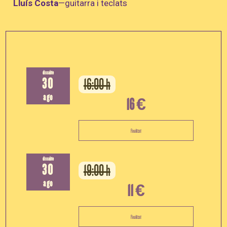
Lluís Costa
—guitarra i teclats
dissabte
30
16:00 h
ago
16 €
Finalitzat
dissabte
30
19:00 h
ago
11 €
Finalitzat