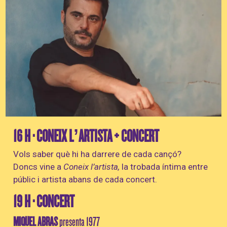
Diapositiva 1 de 1
16 H · CONEIX L’ARTISTA + CONCERT
Vols saber què hi ha darrere de cada cançó?
Doncs vine a
Coneix l’artista,
la trobada íntima entre
públic i artista abans de cada concert.
19 H · CONCERT
MIQUEL ABRAS
presenta 1977