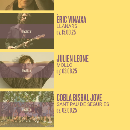
ÈRIC VINAIXA
LLANARS
dv. 15.08.25
Finalitzat
JULIEN LEONE
MOLLÓ
dg. 03.08.25
Finalitzat
COBLA BISBAL JOVE
SANT PAU DE SEGÚRIES
ds. 02.08.25
Finalitzat