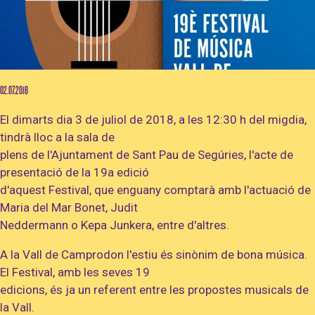
Diapositiva 1 de 1
02.07.2018
El dimarts dia 3 de juliol de 2018, a les 12:30 h del migdia,
tindrà lloc a la sala de
plens de l'Ajuntament de Sant Pau de Segúries, l'acte de
presentació de la 19a edició
d'aquest Festival, que enguany comptarà amb l'actuació de
Maria del Mar Bonet, Judit
Neddermann o Kepa Junkera, entre d'altres.
A la Vall de Camprodon l'estiu és sinònim de bona música.
El Festival, amb les seves 19
edicions, és ja un referent entre les propostes musicals de
la Vall.