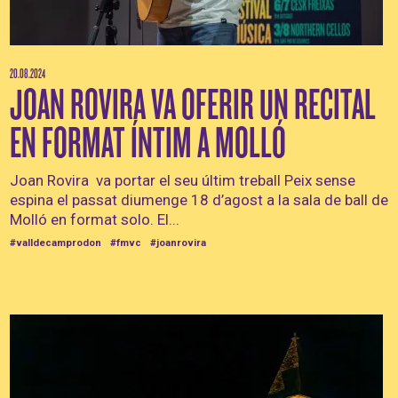
20.08.2024
JOAN ROVIRA VA OFERIR UN RECITAL
EN FORMAT ÍNTIM A MOLLÓ
Joan Rovira va portar el seu últim treball Peix sense
espina el passat diumenge 18 d’agost a la sala de ball de
Molló en format solo. El...
#valldecamprodon
#fmvc
#joanrovira