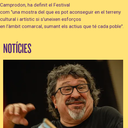
Camprodon, ha definit el Festival
com "una mostra del que es pot aconseguir en el terreny
cultural i artístic si s'uneixen esforços
en l’àmbit comarcal, sumant els actius que té cada poble".
NOTÍCIES