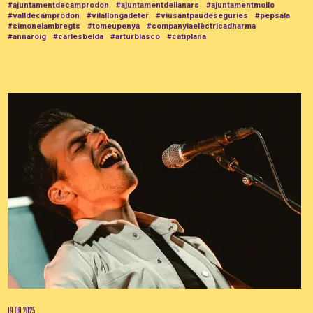
#ajuntamentdecamprodon
#ajuntamentdellanars
#ajuntamentmollo
#valldecamprodon
#vilallongadeter
#viusantpaudeseguries
#pepsala
#simonelambregts
#tomeupenya
#companyiaelèctricadharma
#annaroig
#carlesbelda
#arturblasco
#catiplana
19.09.2025