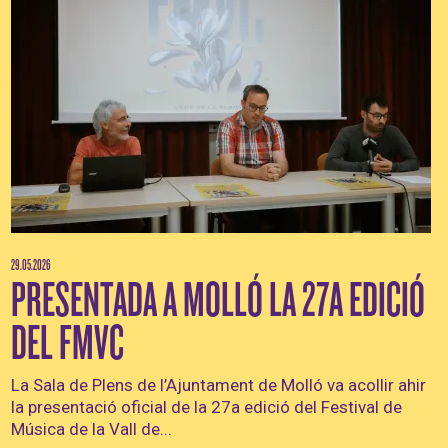
29.05.2026
PRESENTADA A MOLLÓ LA 27A EDICIÓ
DEL FMVC
La Sala de Plens de l’Ajuntament de Molló va acollir ahir
la presentació oficial de la 27a edició del Festival de
Música de la Vall de...