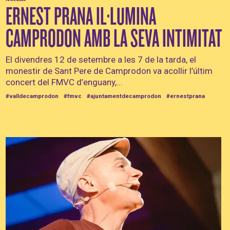
ERNEST PRANA IL·LUMINA
CAMPRODON AMB LA SEVA INTIMITAT
El divendres 12 de setembre a les 7 de la tarda, el
monestir de Sant Pere de Camprodon va acollir l’últim
concert del FMVC d’enguany,...
#valldecamprodon
#fmvc
#ajuntamentdecamprodon
#ernestprana