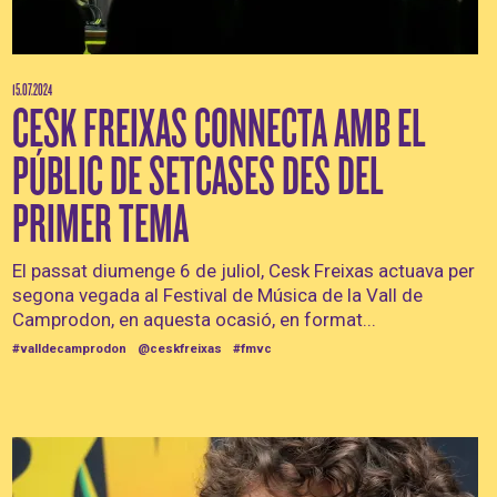
15.07.2024
CESK FREIXAS CONNECTA AMB EL
PÚBLIC DE SETCASES DES DEL
PRIMER TEMA
El passat diumenge 6 de juliol, Cesk Freixas actuava per
segona vegada al Festival de Música de la Vall de
Camprodon, en aquesta ocasió, en format...
#valldecamprodon
@ceskfreixas
#fmvc