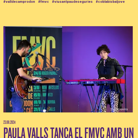
#valldecamprodon
#fmvc
#viusantpaudeseguries
#coblabisbaljove
23.08.2024
PAULA VALLS TANCA EL FMVC AMB UN