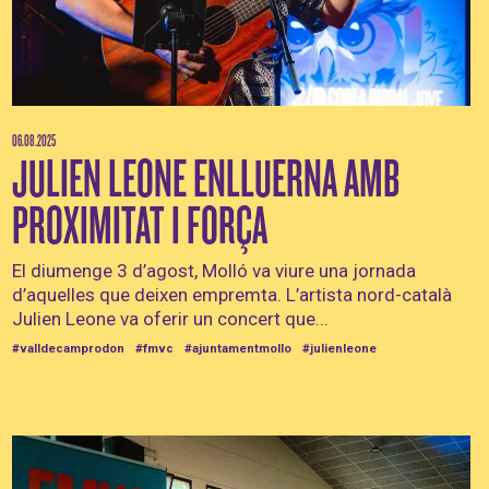
06.08.2025
JULIEN LEONE ENLLUERNA AMB
PROXIMITAT I FORÇA
El diumenge 3 d’agost, Molló va viure una jornada
d’aquelles que deixen empremta. L’artista nord-català
Julien Leone va oferir un concert que...
#valldecamprodon
#fmvc
#ajuntamentmollo
#julienleone