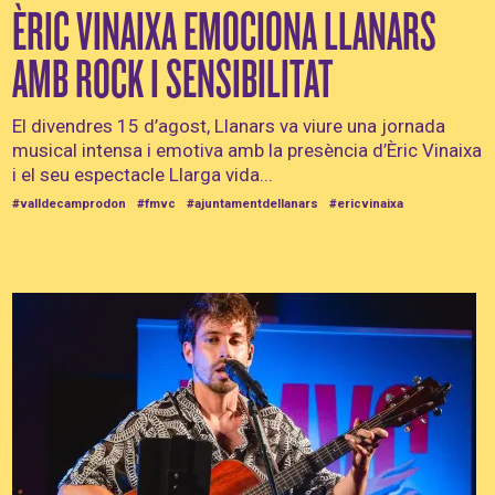
ÈRIC VINAIXA EMOCIONA LLANARS
AMB ROCK I SENSIBILITAT
El divendres 15 d’agost, Llanars va viure una jornada
musical intensa i emotiva amb la presència d’Èric Vinaixa
i el seu espectacle Llarga vida...
#valldecamprodon
#fmvc
#ajuntamentdellanars
#ericvinaixa