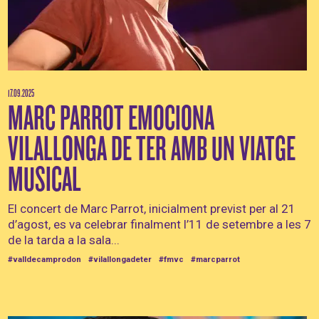
17.09.2025
MARC PARROT EMOCIONA
VILALLONGA DE TER AMB UN VIATGE
MUSICAL
El concert de Marc Parrot, inicialment previst per al 21
d’agost, es va celebrar finalment l’11 de setembre a les 7
de la tarda a la sala...
#valldecamprodon
#vilallongadeter
#fmvc
#marcparrot