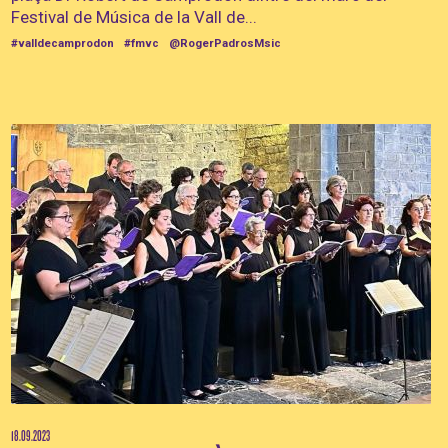
Festival de Música de la Vall de...
#valldecamprodon
#fmvc
@RogerPadrosMsic
18.09.2023