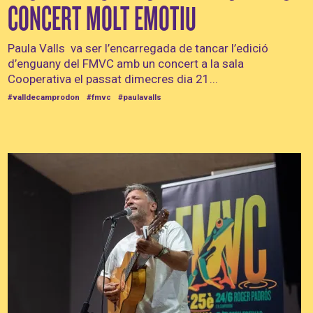
CONCERT MOLT EMOTIU
Paula Valls va ser l’encarregada de tancar l’edició
d’enguany del FMVC amb un concert a la sala
Cooperativa el passat dimecres dia 21...
#valldecamprodon
#fmvc
#paulavalls