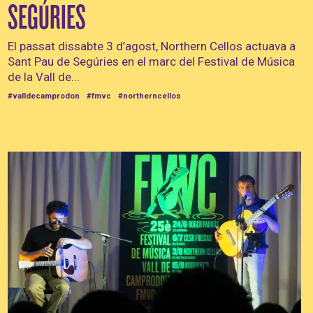
SEGÚRIES
El passat dissabte 3 d’agost, Northern Cellos actuava a
Sant Pau de Segúries en el marc del Festival de Música
de la Vall de...
#valldecamprodon
#fmvc
#northerncellos