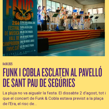
04.08.2025
FUNK I COBLA ESCLATEN AL PAVELLÓ
DE SANT PAU DE SEGÚRIES
La pluja no va aigualir la festa. El dissabte 2 d’agost, tot i
que el concert de Funk & Cobla estava previst a la plaça
de l’Era, el risc de...