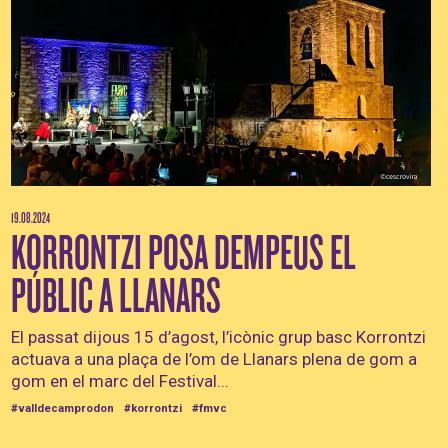
19.08.2024
KORRONTZI POSA DEMPEUS EL
PÚBLIC A LLANARS
El passat dijous 15 d’agost, l’icònic grup basc Korrontzi
actuava a una plaça de l’om de Llanars plena de gom a
gom en el marc del Festival...
#valldecamprodon
#korrontzi
#fmvc