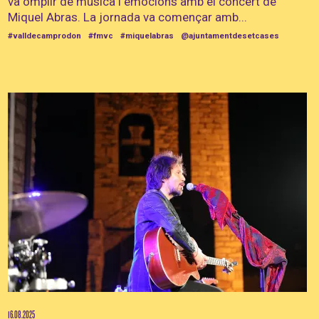
va omplir de música i emocions amb el concert de
Miquel Abras. La jornada va començar amb...
#valldecamprodon
#fmvc
#miquelabras
@ajuntamentdesetcases
16.08.2025