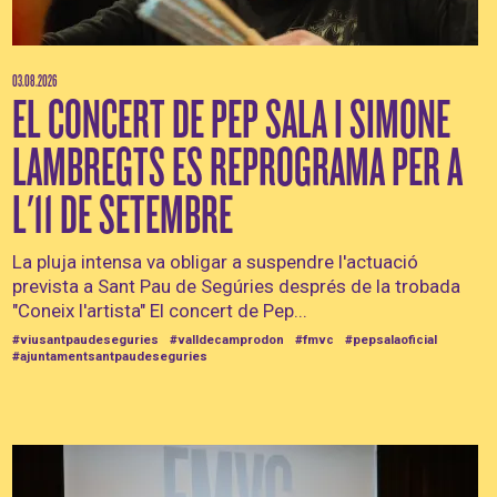
03.08.2026
EL CONCERT DE PEP SALA I SIMONE
LAMBREGTS ES REPROGRAMA PER A
L'11 DE SETEMBRE
La pluja intensa va obligar a suspendre l'actuació
prevista a Sant Pau de Segúries després de la trobada
"Coneix l'artista" El concert de Pep...
#viusantpaudeseguries
#valldecamprodon
#fmvc
#pepsalaoficial
#ajuntamentsantpaudeseguries