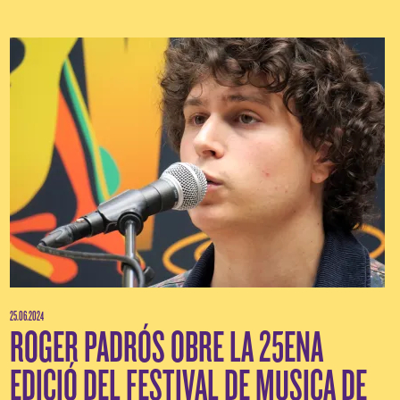
25.06.2024
ROGER PADRÓS OBRE LA 25ENA
EDICIÓ DEL FESTIVAL DE MUSICA DE