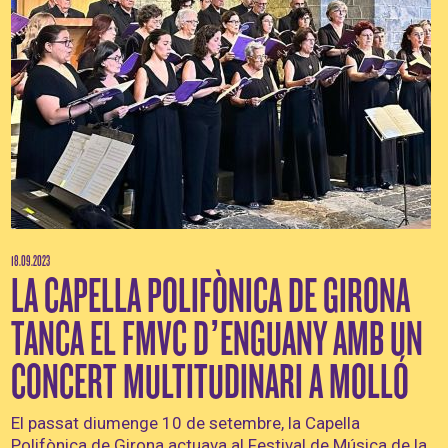
18.09.2023
LA CAPELLA POLIFÒNICA DE GIRONA
TANCA EL FMVC D’ENGUANY AMB UN
CONCERT MULTITUDINARI A MOLLÓ
El passat diumenge 10 de setembre, la Capella
Polifònica de Girona actuava al Festival de Música de la