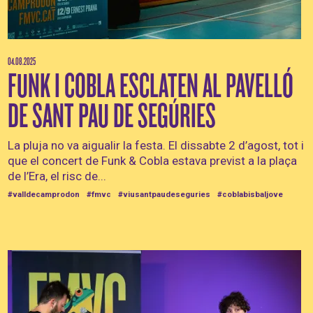
04.08.2025
FUNK I COBLA ESCLATEN AL PAVELLÓ
DE SANT PAU DE SEGÚRIES
La pluja no va aigualir la festa. El dissabte 2 d’agost, tot i
que el concert de Funk & Cobla estava previst a la plaça
de l’Era, el risc de...
#valldecamprodon
#fmvc
#viusantpaudeseguries
#coblabisbaljove