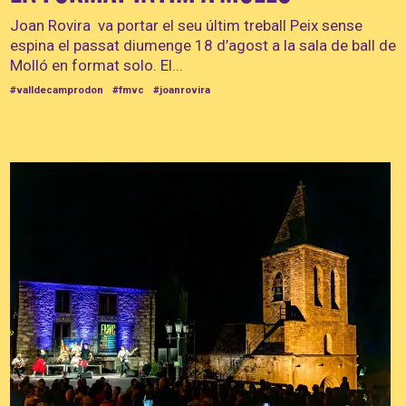
Joan Rovira va portar el seu últim treball Peix sense
espina el passat diumenge 18 d’agost a la sala de ball de
Molló en format solo. El...
#valldecamprodon
#fmvc
#joanrovira