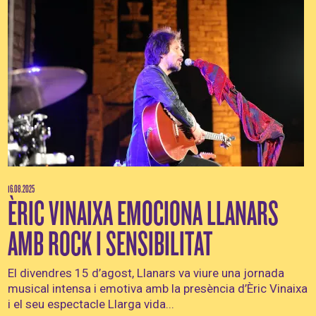
16.08.2025
ÈRIC VINAIXA EMOCIONA LLANARS
AMB ROCK I SENSIBILITAT
El divendres 15 d’agost, Llanars va viure una jornada
musical intensa i emotiva amb la presència d’Èric Vinaixa
i el seu espectacle Llarga vida...