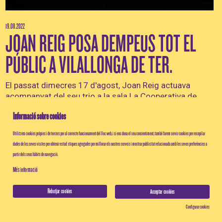
19.08.2022
JOAN REIG POSA DEMPEUS TOT EL
PÚBLIC A VILALLONGA DE TER.
El passat dimecres 17 d'agost, Joan Reig actuava
acompanyat del seu trio a la sala La Cooperativa de
Vilallonga de Ter, on va presentar les seves...
Informació sobre cookies
Utilitzem cookies pròpies i de tercers per al correcte funcionament del lloc web, i si ens dona el seu consentiment, també farem servir cookies per recopilar
dades de les seves visites per obtenir estadístiques agregades per millorar els nostres serveis i mostrar publicitat relacionada amb les seves preferències a
partir dels seus hàbits de navegació.
Més informació
Rebutjar cookies
Acceptar cookies
Configurar cookies