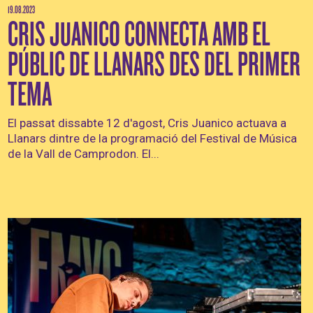
19.08.2023
CRIS JUANICO CONNECTA AMB EL
PÚBLIC DE LLANARS DES DEL PRIMER
TEMA
El passat dissabte 12 d'agost, Cris Juanico actuava a
Llanars dintre de la programació del Festival de Música
de la Vall de Camprodon. El...