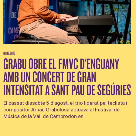
07.08.2023
GRABU OBRE EL FMVC D'ENGUANY
AMB UN CONCERT DE GRAN
INTENSITAT A SANT PAU DE SEGÚRIES
El passat dissabte 5 d’agost, el trio liderat pel teclista i
compositor Arnau Grabolosa actuava al Festival de
Música de la Vall de Camprodon en...