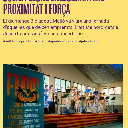
PROXIMITAT I FORÇA
El diumenge 3 d’agost, Molló va viure una jornada
d’aquelles que deixen empremta. L’artista nord-català
Julien Leone va oferir un concert que...
#valldecamprodon
#fmvc
#ajuntamentmollo
#julienleone