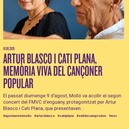
10.08.2026
ARTUR BLASCO I CATI PLANA,
MEMÒRIA VIVA DEL CANÇONER
POPULAR
El passat diumenge 9 d’agost, Molló va acollir el segon
concert del FMVC d’enguany, protagonitzat per Artur
Blasco i Cati Plana, que presentaven...
#ajuntamentmollo
#arturblasco
#catiplana
#valldecamprodon
fmvc