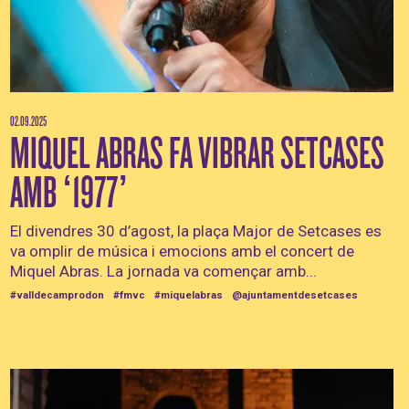
02.09.2025
MIQUEL ABRAS FA VIBRAR SETCASES
AMB ‘1977’
El divendres 30 d’agost, la plaça Major de Setcases es
va omplir de música i emocions amb el concert de
Miquel Abras. La jornada va començar amb...
#valldecamprodon
#fmvc
#miquelabras
@ajuntamentdesetcases