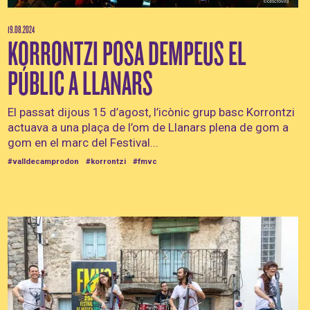
19.08.2024
KORRONTZI POSA DEMPEUS EL
PÚBLIC A LLANARS
El passat dijous 15 d’agost, l’icònic grup basc Korrontzi
actuava a una plaça de l’om de Llanars plena de gom a
gom en el marc del Festival...
#valldecamprodon
#korrontzi
#fmvc