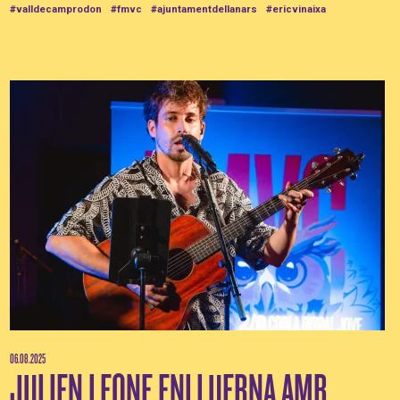
#valldecamprodon
#fmvc
#ajuntamentdellanars
#ericvinaixa
06.08.2025
JULIEN LEONE ENLLUERNA AMB