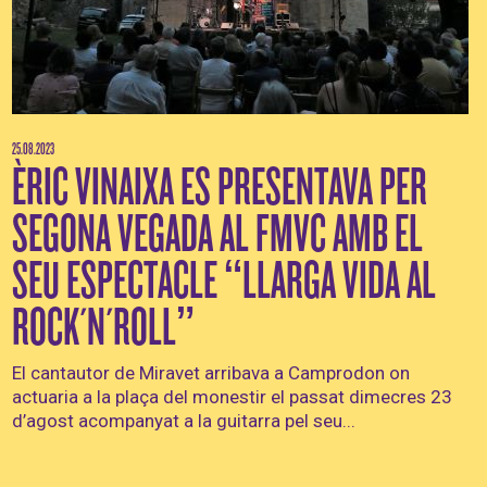
25.08.2023
ÈRIC VINAIXA ES PRESENTAVA PER
SEGONA VEGADA AL FMVC AMB EL
SEU ESPECTACLE “LLARGA VIDA AL
ROCK´N´ROLL”
El cantautor de Miravet arribava a Camprodon on
actuaria a la plaça del monestir el passat dimecres 23
d’agost acompanyat a la guitarra pel seu...