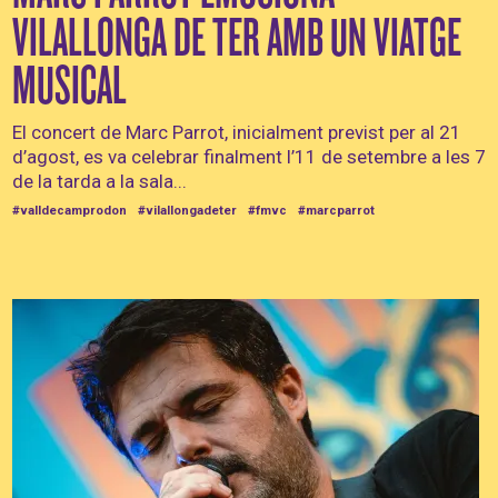
VILALLONGA DE TER AMB UN VIATGE
MUSICAL
El concert de Marc Parrot, inicialment previst per al 21
d’agost, es va celebrar finalment l’11 de setembre a les 7
de la tarda a la sala...
#valldecamprodon
#vilallongadeter
#fmvc
#marcparrot