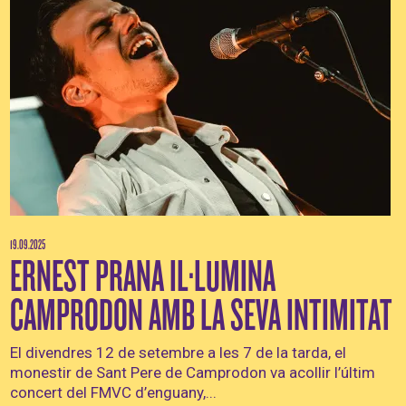
19.09.2025
ERNEST PRANA IL·LUMINA
CAMPRODON AMB LA SEVA INTIMITAT
El divendres 12 de setembre a les 7 de la tarda, el
monestir de Sant Pere de Camprodon va acollir l’últim
concert del FMVC d’enguany,...