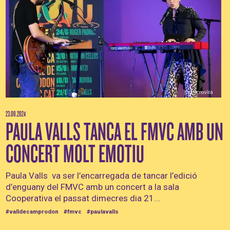
23.08.2024
PAULA VALLS TANCA EL FMVC AMB UN
CONCERT MOLT EMOTIU
Paula Valls va ser l’encarregada de tancar l’edició
d’enguany del FMVC amb un concert a la sala
Cooperativa el passat dimecres dia 21...
#valldecamprodon
#fmvc
#paulavalls