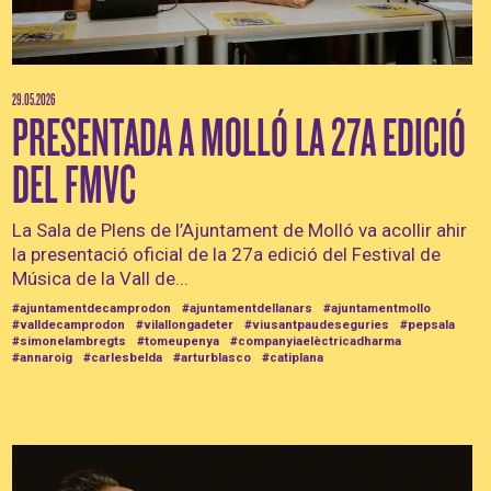
29.05.2026
PRESENTADA A MOLLÓ LA 27A EDICIÓ
DEL FMVC
La Sala de Plens de l’Ajuntament de Molló va acollir ahir
la presentació oficial de la 27a edició del Festival de
Música de la Vall de...
#ajuntamentdecamprodon
#ajuntamentdellanars
#ajuntamentmollo
#valldecamprodon
#vilallongadeter
#viusantpaudeseguries
#pepsala
#simonelambregts
#tomeupenya
#companyiaelèctricadharma
#annaroig
#carlesbelda
#arturblasco
#catiplana