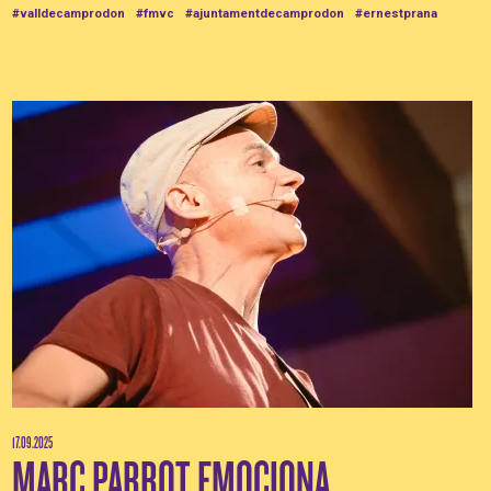
#valldecamprodon
#fmvc
#ajuntamentdecamprodon
#ernestprana
17.09.2025
MARC PARROT EMOCIONA