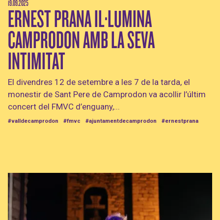
19.09.2025
ERNEST PRANA IL·LUMINA
CAMPRODON AMB LA SEVA
INTIMITAT
El divendres 12 de setembre a les 7 de la tarda, el
monestir de Sant Pere de Camprodon va acollir l’últim
concert del FMVC d’enguany,...
#valldecamprodon
#fmvc
#ajuntamentdecamprodon
#ernestprana