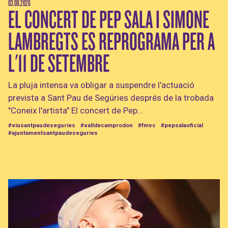
03.08.2026
EL CONCERT DE PEP SALA I SIMONE
LAMBREGTS ES REPROGRAMA PER A
L'11 DE SETEMBRE
La pluja intensa va obligar a suspendre l'actuació
prevista a Sant Pau de Segúries després de la trobada
"Coneix l'artista" El concert de Pep...
#viusantpaudeseguries
#valldecamprodon
#fmvc
#pepsalaoficial
#ajuntamentsantpaudeseguries