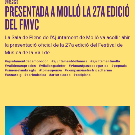
29.05.2026
PRESENTADA A MOLLÓ LA 27A EDICIÓ
DEL FMVC
La Sala de Plens de l’Ajuntament de Molló va acollir ahir
la presentació oficial de la 27a edició del Festival de
Música de la Vall de...
#ajuntamentdecamprodon
#ajuntamentdellanars
#ajuntamentmollo
#valldecamprodon
#vilallongadeter
#viusantpaudeseguries
#pepsala
#simonelambregts
#tomeupenya
#companyiaelèctricadharma
#annaroig
#carlesbelda
#arturblasco
#catiplana