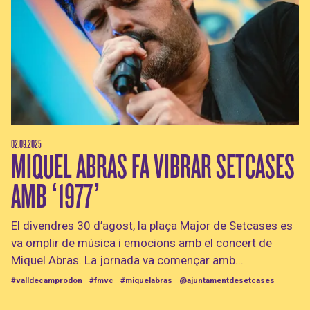
02.09.2025
MIQUEL ABRAS FA VIBRAR SETCASES
AMB ‘1977’
El divendres 30 d’agost, la plaça Major de Setcases es
va omplir de música i emocions amb el concert de
Miquel Abras. La jornada va començar amb...
#valldecamprodon
#fmvc
#miquelabras
@ajuntamentdesetcases