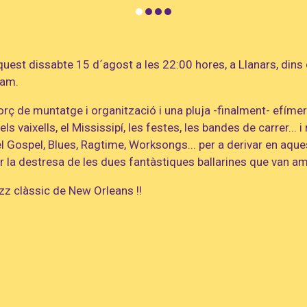
uest dissabte 15 d´agost a les 22:00 hores, a Llanars, dins
Jam.
orç de muntatge i organització i una pluja -finalment- efím
 vaixells, el Mississipí, les festes, les bandes de carrer... 
 el Gospel, Blues, Ragtime, Worksongs... per a derivar en aqu
ar la destresa de les dues fantàstiques ballarines que van a
zz clàssic de New Orleans !!