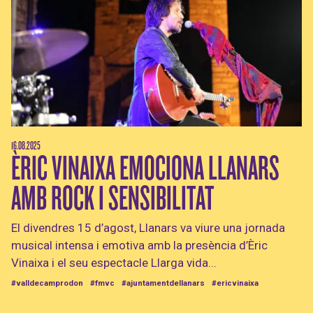
16.08.2025
ÈRIC VINAIXA EMOCIONA LLANARS
AMB ROCK I SENSIBILITAT
El divendres 15 d’agost, Llanars va viure una jornada
musical intensa i emotiva amb la presència d’Èric
Vinaixa i el seu espectacle Llarga vida...
#valldecamprodon
#fmvc
#ajuntamentdellanars
#ericvinaixa