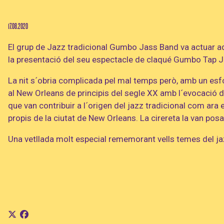
Diapositiva 1 de 4
17.08.2020
El grup de Jazz tradicional Gumbo Jass Band va actuar aq
la presentació del seu espectacle de claqué Gumbo Tap 
La nit s´obria complicada pel mal temps però, amb un esf
al New Orleans de principis del segle XX amb l´evocació dels
que van contribuir a l´origen del jazz tradicional com ara
propis de la ciutat de New Orleans. La cirereta la van pos
Una vetllada molt especial rememorant vells temes del ja