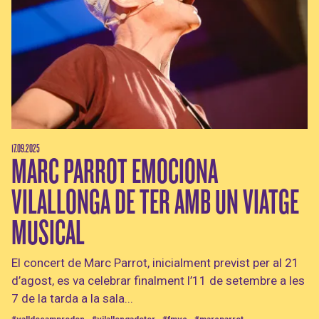
17.09.2025
MARC PARROT EMOCIONA
VILALLONGA DE TER AMB UN VIATGE
MUSICAL
El concert de Marc Parrot, inicialment previst per al 21
d’agost, es va celebrar finalment l’11 de setembre a les
7 de la tarda a la sala...
#valldecamprodon
#vilallongadeter
#fmvc
#marcparrot