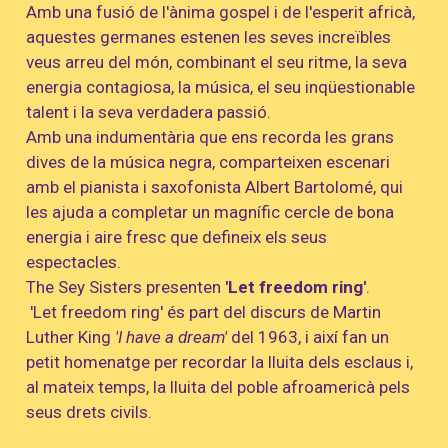
Amb una fusió de l'ànima gospel i de l'esperit africà,
aquestes germanes estenen les seves increïbles
veus arreu del món, combinant el seu ritme, la seva
energia contagiosa, la música, el seu inqüestionable
talent i la seva verdadera passió.
Amb una indumentària que ens recorda les grans
dives de la música negra, comparteixen escenari
amb el pianista i saxofonista Albert Bartolomé, qui
les ajuda a completar un magnífic cercle de bona
energia i aire fresc que defineix els seus
espectacles.
The Sey Sisters presenten
'Let freedom ring'
.
'Let freedom ring' és part del discurs de Martin
Luther King
'I have a dream'
del 1963, i així fan un
petit homenatge per recordar la lluita dels esclaus i,
al mateix temps, la lluita del poble afroamericà pels
seus drets civils.