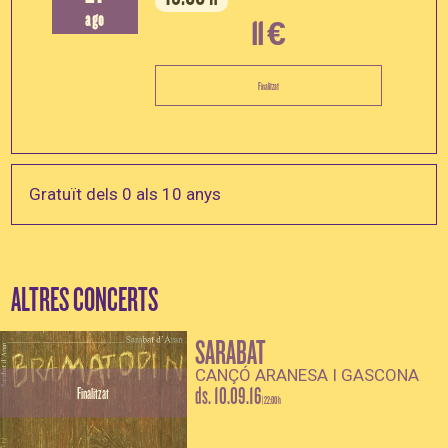
ago
11 €
Finalitzat
Gratuït dels 0 als 10 anys
ALTRES CONCERTS
SARABAT
CANÇÓ ARANESA I GASCONA
ds. 10.09.16
Finalitzat
|
22:00 h