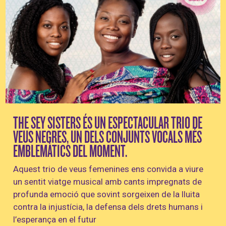
Diapositiva 1 de 1
THE SEY SISTERS ÉS UN ESPECTACULAR TRIO DE
VEUS NEGRES, UN DELS CONJUNTS VOCALS MÉS
EMBLEMÀTICS DEL MOMENT.
Aquest trio de veus femenines ens convida a viure
un sentit viatge musical amb cants impregnats de
profunda emoció que sovint sorgeixen de la lluita
contra la injustícia, la defensa dels drets humans i
l’esperança en el futur