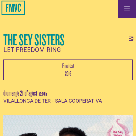
THE SEY SISTERS
Co
LET FREEDOM RING
Finalitzat
2016
diumenge 21 d’agost
|
19:00 h
VILALLONGA DE TER - SALA COOPERATIVA