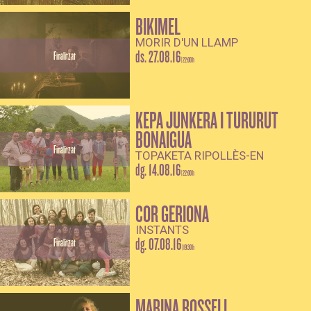
BIKIMEL
MORIR D'UN LLAMP
ds. 27.08.16
Finalitzat
|
22:00 h
KEPA JUNKERA I TURURUT
BONAIGUA
Finalitzat
TOPAKETA RIPOLLÈS-EN
dg. 14.08.16
|
22:00 h
COR GERIONA
INSTANTS
dg. 07.08.16
Finalitzat
|
19:30 h
MARINA ROSSELL